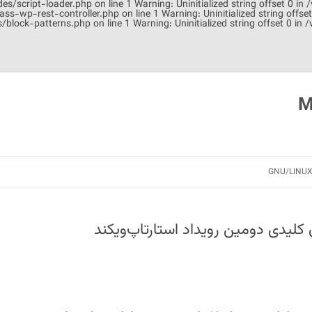
es/script-loader.php on line 1 Warning: Uninitialized string offset 0 i
ass-wp-rest-controller.php on line 1 Warning: Uninitialized string off
s/block-patterns.php on line 1
Warning: Uninitialized string offset 0 
M
رفتن
به
GNU/LINU
نوشته‌ها
ن کلیدی دومین رویداد استارتاپ‌ویکند