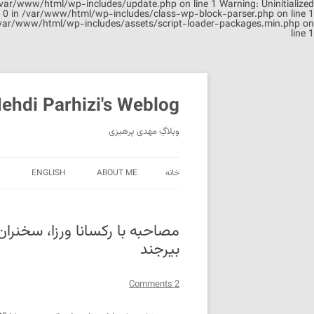
n /var/www/html/wp-includes/update.php on line 1 Warning: Uninitialized
set 0 in /var/www/html/wp-includes/class-wp-block-parser.php on line 1
in /var/www/html/wp-includes/assets/script-loader-packages.min.php on
line 1
ehdi Parhizi's Weblog
وبلاگِ مهدی پرهیزی
خانه
ABOUT ME
ENGLISH
X
مصاحبه‌ با رکسانا ورزا، سخنرا
بیرجند
2 Comments