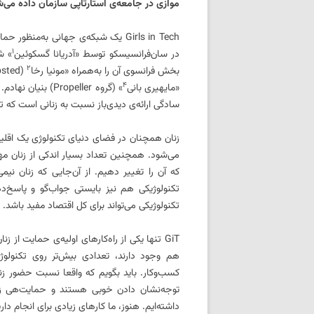
موازی در جامعه‌ی استارتاپی سازمان داده می‌شو
۱
در سان‌فرانسیسکو توسط «آدریانا گسکوئین
۲
بخش فرانسوی آن را به‌همراه «مونیا رخا
(Schibsted) و بخش بریتانیایی آن را به‌همراه «الا وستون
۴
«مایهیری بانی
» (گروه ropeller
سادگی ارائه‌ی دیدی‌باز نسبت به زنانی است که تاثی
زنان همچنان در فضای دنیای تکنولوژی یک اقلیت‌
می‌شود. همچنین تعداد بسیار اندکی از زنان مه
که آن را تغییر دهیم. از آن‌جایی که زنان نی
تکنولوژیکی هم نیز بایستی جواب‌گو و پاسخ‌ده
تکنولوژیکی می‌تواند برای کل اقتصاد مفید باشد.
GiT تنها یکی از راه‌کارهای اولیه‌ی حمایت از
هم وجود دارند، تعدادی بیش‌تر روی تکنولوژ
کسب‌وکار. باید بگویم که واقعا نسبت حضور ز
توجه‌نشان دادن خوبی هستند و حمایت‌هی ز
داشته‌ایم. هنوز، ما کارهای زیادی برای انجام داری