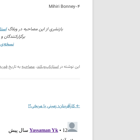
۴-Mihiri Bonney
بازنشری از این مصاحبه در وبلاگ
استا
برگزارکنندگان و
نسخه‌ی 
این نوشته در
استارتاپ‌ویکند
،
مصاحبه
به تاریخ
فوریه 26, 14
←
ناوبری
کارآفرینان؛ زمینی یا مریخی؟!
نوشته